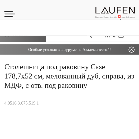
Каталог
Особые условия в шоуруме на Академической!
Столешница под раковину Case
178,7х52 см, мелованный дуб, справа, из
МДФ, с отв. под раковину
4.0516.3.075.519.1