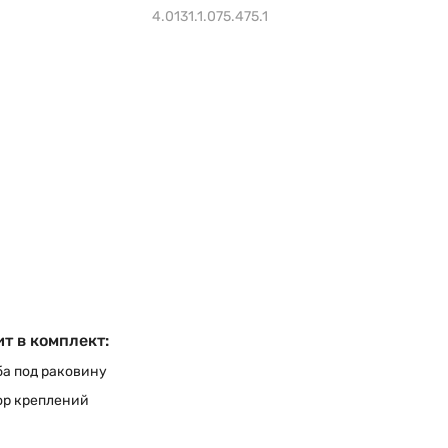
4.0131.1.075.475.1
т в комплект:
а под раковину
ор креплений