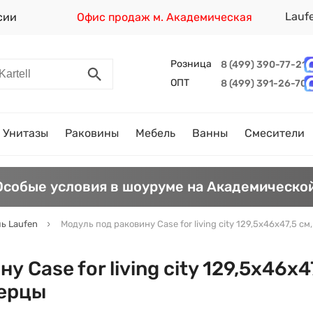
Lauf
сии
Офис продаж м. Академическая
Розница
8 (499) 390-77-21
ОПТ
8 (499) 391-26-70
Унитазы
Раковины
Мебель
Ванны
Смесители
Особые условия в шоуруме на Академической
ь Laufen
Модуль под раковину Case for living city 129,5х46х47,5 с
 Case for living city 129,5х46х4
верцы