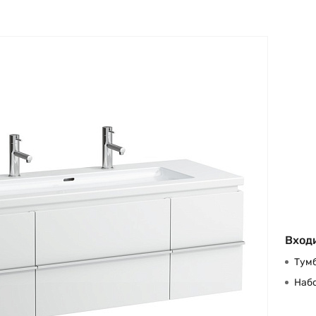
Входи
Тумб
Наб