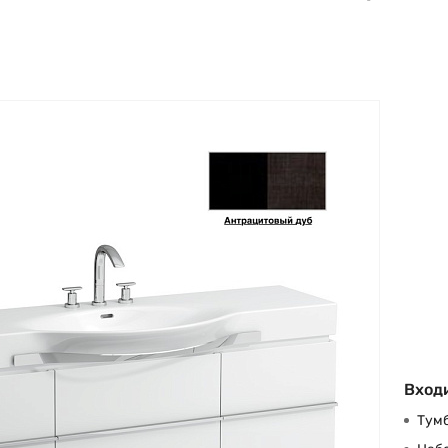
Входи
Тумб