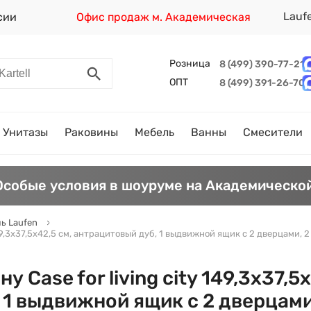
Lauf
сии
Офис продаж м. Академическая
Розница
8 (499) 390-77-21
ОПТ
8 (499) 391-26-70
Унитазы
Раковины
Мебель
Ванны
Смесители
Особые условия в шоуруме на Академической
ь Laufen
149,3х37,5х42,5 см, антрацитовый дуб, 1 выдвижной ящик с 2 дверцами, 
 Case for living city 149,3х37,5х
 1 выдвижной ящик с 2 дверцами