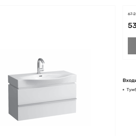
67 2
53
Входи
Тумб