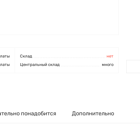
платы
Cклад
нет
платы
Центральный склад
много
ательно понадобится
Дополнительно