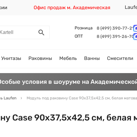
Lauf
сии
Офис продаж м. Академическая
Розница
8 (499) 390-77-21
ОПТ
8 (499) 391-26-70
Унитазы
Раковины
Мебель
Ванны
Смесители
Особые условия в шоуруме на Академической
ь Laufen
Модуль под раковину Case 90х37,5х42,5 см, белая матова
у Case 90х37,5х42,5 см, белая 