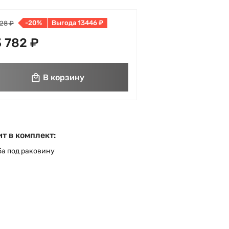
-20%
Выгода 13446 ₽
28 ₽
 782 ₽
В корзину
т в комплект:
а под раковину