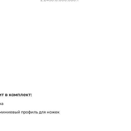
т в комплект:
на
миниевый профиль для ножек