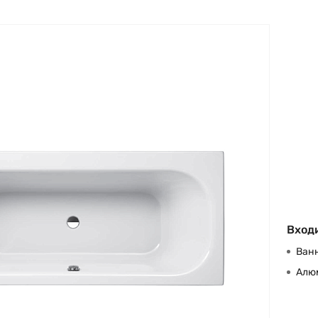
Входи
Ван
Алю