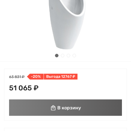
-20%
Выгода 12767 ₽
63 831 ₽
51 065 ₽
В корзину