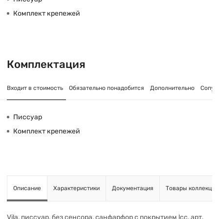
Комплект крепежей
Комплектация
Входит в стоимость
Обязательно понадобится
Дополнительно
Сопут
Писсуар
Комплект крепежей
Описание
Характеристики
Документация
Товары коллекции
Vila, писсуар, без сенсора, санфарфор c покрытием lcc, арт.