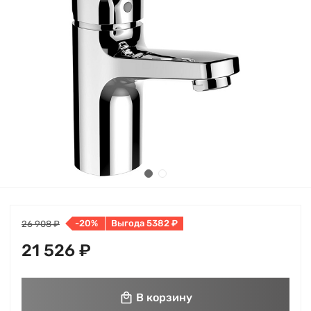
-20%
Выгода 5382 ₽
26 908 ₽
21 526 ₽
В корзину