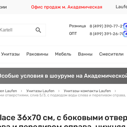
Lauf
сии
Офис продаж м. Академическая
Розница
8 (499) 390-77-21
ОПТ
8 (499) 391-26-70
Унитазы
Раковины
Мебель
Ванны
Смесители
Особые условия в шоуруме на Академической
ел Laufen
Унитазы Laufen
Унитазы-компакты Laufen
ыми отверстиями, слив 5/3, с подводом воды слева и переливом справа
ace 36х70 см, с боковыми отвер
ва и переливом справа, нижняя