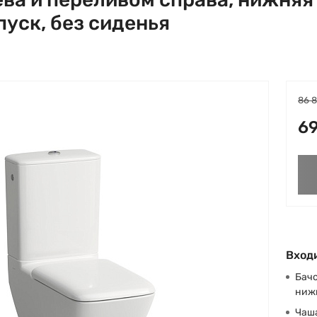
уск, без сиденья
86 
69
Входи
Бачо
ниж
Чаша