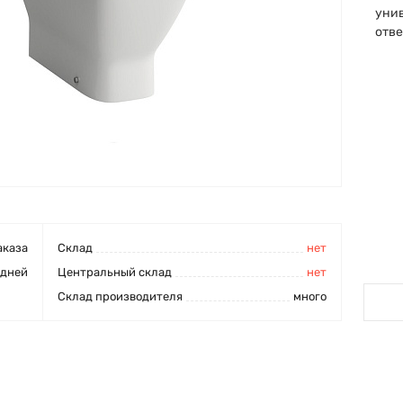
унив
отв
аказа
Cклад
нет
 дней
Центральный склад
нет
Склад производителя
много