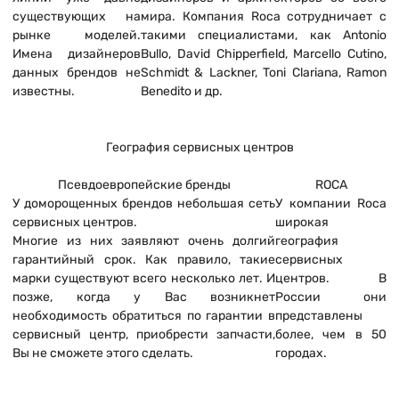
существующих на
мира. Компания Roca сотрудничает с
рынке моделей.
такими специалистами, как Antonio
Имена дизайнеров
Bullo, David Chipperfield, Marcello Cutino,
данных брендов не
Schmidt & Lackner, Toni Clariana, Ramon
известны.
Benedito и др.
География сервисных центров
Псевдоевропейские бренды
ROCA
У доморощенных брендов небольшая сеть
У компании Roca
сервисных центров.
широкая
Многие из них заявляют очень долгий
география
гарантийный срок. Как правило, такие
сервисных
марки существуют всего несколько лет. И
центров. В
позже, когда у Вас возникнет
России они
необходимость обратиться по гарантии в
представлены
сервисный центр, приобрести запчасти,
более, чем в 50
Вы не сможете этого сделать.
городах.