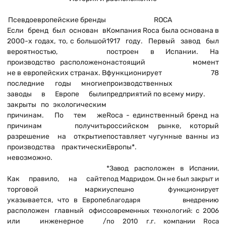
Псевдоевропейские бренды
ROCA
Если бренд был основан в
Компания Roca была основана в
2000-х годах, то, с большой
1917 году. Первый завод был
вероятностью,
построен в Испании. На
производство расположено
настоящий момент
не в европейских странах. В
функционирует 78
последние годы многие
производственных
заводы в Европе были
предприятий по всему миру.
закрыты по экологическим
причинам. По тем же
Roca - единственный бренд на
причинам получить
российском рынке, который
разрешение на открытие
поставляет чугунные ванны из
производства практически
Европы*.
невозможно.
*Завод расположен в Испании,
Как правило, на сайте
под Мадридом. Он не был закрыт и
торговой марки
успешно функционирует
указывается, что в Европе
благодаря внедрению
расположен главный офис
современных технологий: с 2006
или инженерное /
по 2010 г.г. компании Roca