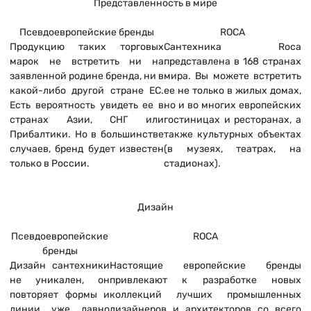
Представленность в мире
Псевдоевропейские бренды
ROCA
Продукцию таких торговых
Сантехника Roca
марок не встретить ни на
представлена в 168 странах
заявленной родине бренда, ни в
мира. Вы можете встретить
какой-либо другой стране ЕС.
ее не только в жилых домах,
Есть вероятность увидеть ее в
но и во многих европейских
странах Азии, СНГ или
гостиницах и ресторанах, а
Прибалтики. Но в большинстве
также культурных объектах
случаев, бренд будет известен
(в музеях, театрах, на
только в России.
стадионах).
Дизайн
Псевдоевропейские
ROCA
бренды
Дизайн сантехники
Настоящие европейские бренды
не уникален, он
привлекают к разработке новых
повторяет формы и
коллекций лучших промышленных
линии уже давно
дизайнеров и архитекторов со всего