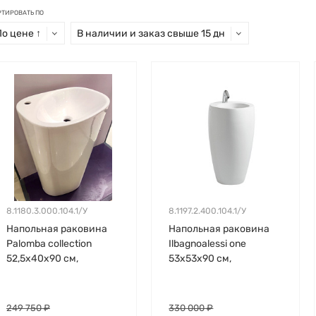
РТИРОВАТЬ ПО
По цене ↑
В наличии и заказ свыше 15 дн
8.1180.3.000.104.1/У
8.1197.2.400.104.1/У
Напольная раковина
Напольная раковина
Palomba collection
Ilbagnoalessi one
52,5х40х90 см,
53х53х90 см,
санфарфор
выставочный образец,
санфарфор
249 750 ₽
330 000 ₽