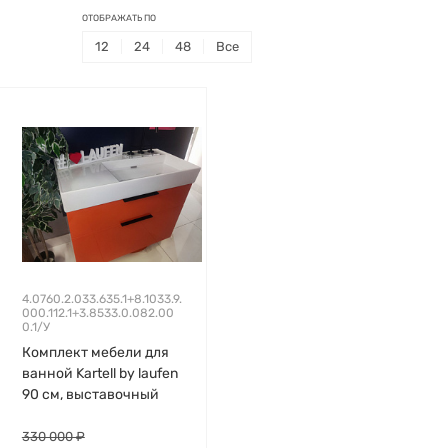
ОТОБРАЖАТЬ ПО
12
24
48
Все
4.0760.2.033.635.1+8.1033.9.
000.112.1+3.8533.0.082.00
0.1/У
Комплект мебели для
ванной Kartell by laufen
90 см, выставочный
образец, царапина на
ручке, SaphirKeramik,
330 000 ₽