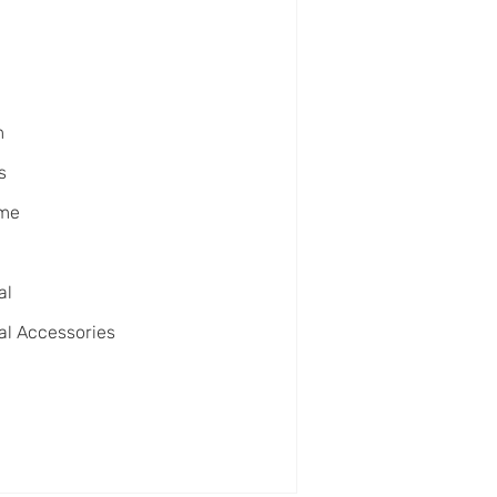
m
s
ime
o
al
al Accessories