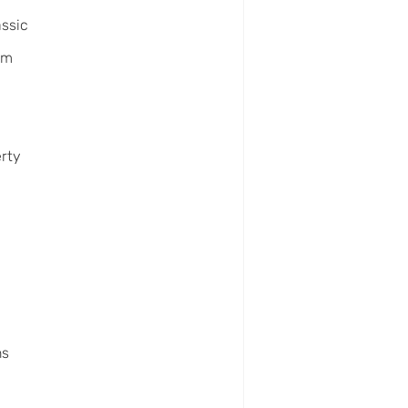
ssic
um
erty
x
ns