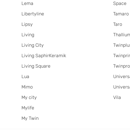
Lema
Space
Libertyline
Tamaro
Lipsy
Taro
Living
Thalliu
Living City
Twinplu
Living SaphirKeramik
Twinpr
Living Square
Twinpr
Lua
Univers
Mimo
Univers
My city
Vila
Mylife
My Twin