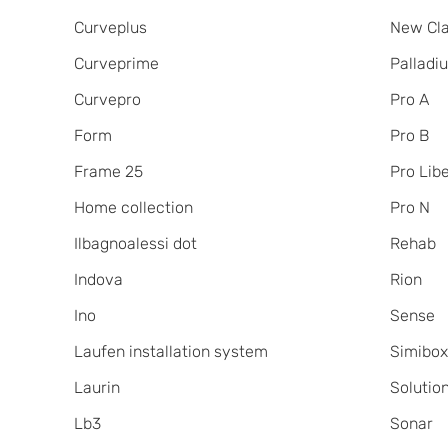
Curveplus
New Cla
Curveprime
Palladi
Curvepro
Pro A
Form
Pro B
Frame 25
Pro Lib
Home collection
Pro N
Ilbagnoalessi dot
Rehab
Indova
Rion
Ino
Sense
Laufen installation system
Simibo
Laurin
Solutio
Lb3
Sonar