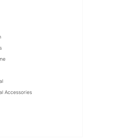
m
s
ime
o
al
al Accessories