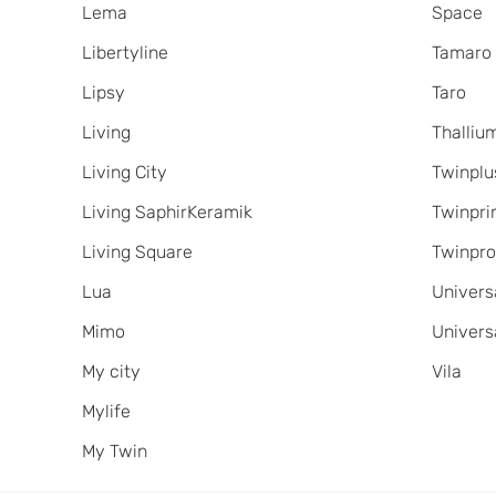
Lema
Space
Libertyline
Tamaro
Lipsy
Taro
Living
Thalliu
Living City
Twinplu
Living SaphirKeramik
Twinpr
Living Square
Twinpr
Lua
Univers
Mimo
Univers
My city
Vila
Mylife
My Twin