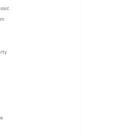
ssic
um
erty
x
ns