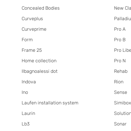
Concealed Bodies
New Cla
Curveplus
Palladi
Curveprime
Pro A
Form
Pro B
Frame 25
Pro Lib
Home collection
Pro N
Ilbagnoalessi dot
Rehab
Indova
Rion
Ino
Sense
Laufen installation system
Simibo
Laurin
Solutio
Lb3
Sonar