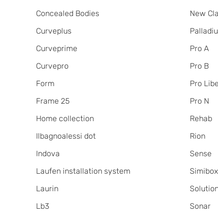
Concealed Bodies
New Cla
Curveplus
Palladi
Curveprime
Pro A
Curvepro
Pro B
Form
Pro Lib
Frame 25
Pro N
Home collection
Rehab
Ilbagnoalessi dot
Rion
Indova
Sense
Laufen installation system
Simibo
Laurin
Solutio
Lb3
Sonar