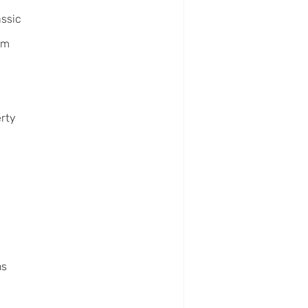
ssic
um
erty
x
ns