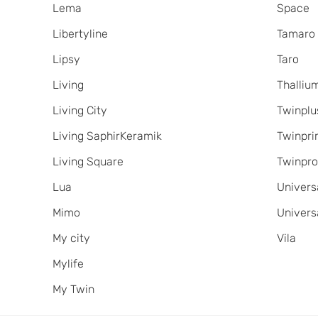
Lema
Space
Libertyline
Tamaro
Lipsy
Taro
Living
Thalliu
Living City
Twinplu
Living SaphirKeramik
Twinpr
Living Square
Twinpr
Lua
Univers
Mimo
Univers
My city
Vila
Mylife
My Twin