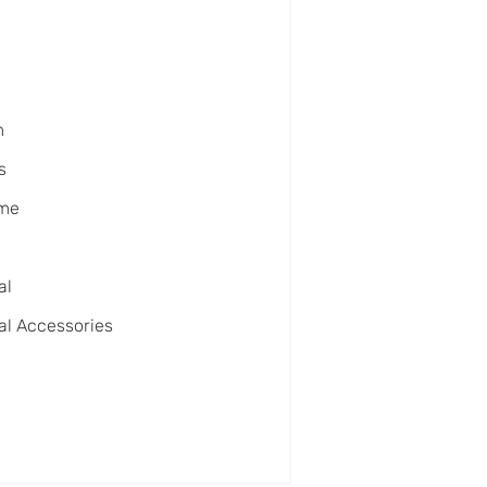
m
s
ime
o
al
al Accessories